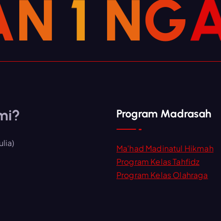
A
N
1
N
G
mi?
Program Madrasah
lia)
Ma'had Madinatul Hikmah
Program Kelas Tahfidz
Program Kelas Olahraga