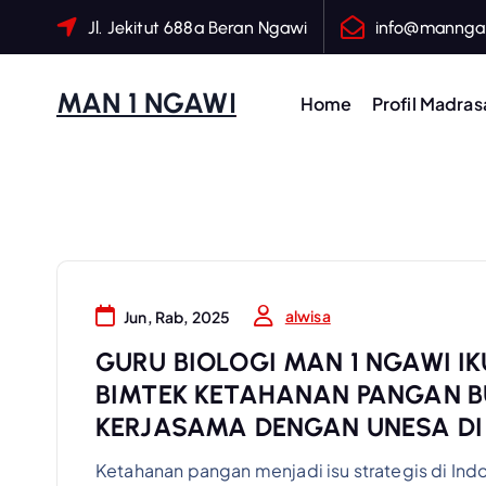
S
Jl. Jekitut 688a Beran Ngawi
info@manngaw
k
i
MAN 1 NGAWI
p
Home
Profil Madras
t
o
c
o
n
t
e
alwisa
Jun, Rab, 2025
n
GURU BIOLOGI MAN 1 NGAWI I
t
BIMTEK KETAHANAN PANGAN BU
KERJASAMA DENGAN UNESA D
Ketahanan pangan menjadi isu strategis di In