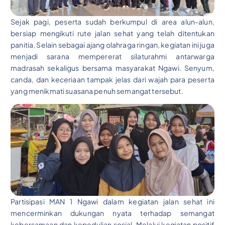
Sejak pagi, peserta sudah berkumpul di area alun-alun,
bersiap mengikuti rute jalan sehat yang telah ditentukan
panitia. Selain sebagai ajang olahraga ringan, kegiatan ini juga
menjadi sarana mempererat silaturahmi antarwarga
madrasah sekaligus bersama masyarakat Ngawi. Senyum,
canda, dan keceriaan tampak jelas dari wajah para peserta
yang menikmati suasana penuh semangat tersebut.
Partisipasi MAN 1 Ngawi dalam kegiatan jalan sehat ini
mencerminkan dukungan nyata terhadap semangat
kebersamaan dan kepedulian sosial. Melalui kegiatan positif