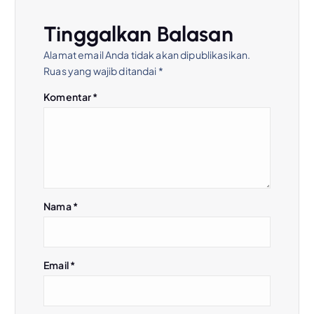
s
Tinggalkan Balasan
i
Alamat email Anda tidak akan dipublikasikan.
Ruas yang wajib ditandai
*
p
Komentar
*
o
s
Nama
*
Email
*