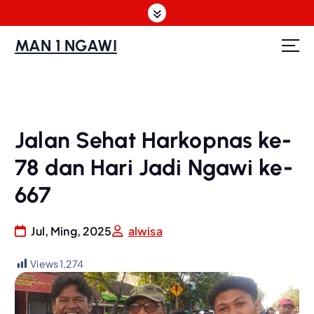
S
k
i
MAN 1 NGAWI
p
t
o
c
o
Jalan Sehat Harkopnas ke-
n
t
78 dan Hari Jadi Ngawi ke-
e
n
667
t
Jul, Ming, 2025
alwisa
Views
1,274