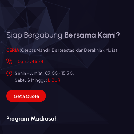
Siap Bergabung
Bersama Kami?
CERIA
(Cerdas Mandiri Berprestasi dan Berakhlak Mulia)
+0351-746174
Senin – Jum'at : 07:00 - 15:30,
Sabtu & Minggu:
LIBUR
G
e
t
a
Q
u
o
t
e
Program Madrasah