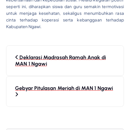
seperti ini, diharapkan siswa dan guru semakin termotivasi
untuk menjaga kesehatan, sekaligus menumbuhkan rasa
cinta terhadap koperasi serta kebanggaan terhadap
Kabupaten Ngawi.
N
Deklarasi Madrasah Ramah Anak di
a
MAN 1 Ngawi
v
Gebyar Pitulasan Meriah di MAN 1 Ngawi
i
g
a