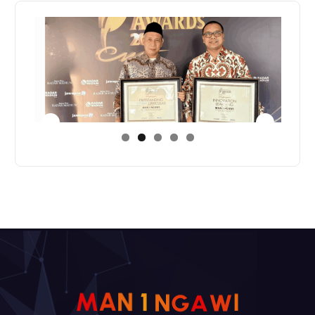
G
A
N
W
1
N
M
A
I