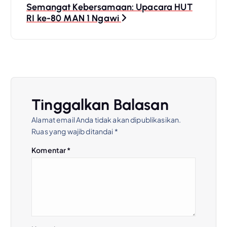
Semangat Kebersamaan: Upacara HUT
i
RI ke-80 MAN 1 Ngawi
g
a
s
Tinggalkan Balasan
i
Alamat email Anda tidak akan dipublikasikan.
Ruas yang wajib ditandai
*
p
Komentar
*
o
s