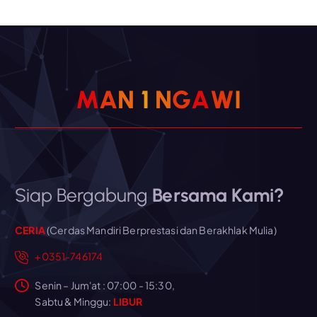
M
A
N
1
N
G
A
W
I
Siap Bergabung
Bersama Kami?
CERIA
(Cerdas Mandiri Berprestasi dan Berakhlak Mulia)
+0351-746174
Senin – Jum'at : 07:00 - 15:30,
Sabtu & Minggu:
LIBUR