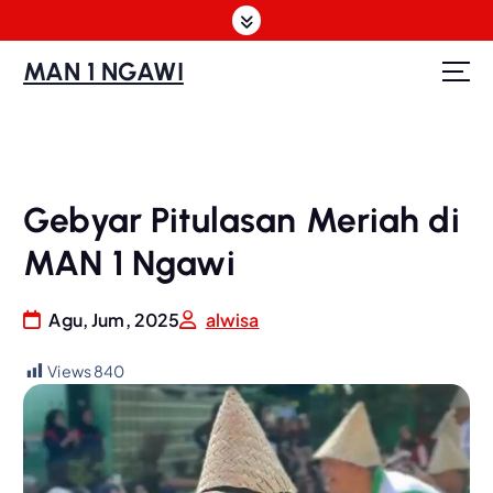
S
k
i
MAN 1 NGAWI
p
t
o
c
o
Gebyar Pitulasan Meriah di
n
t
MAN 1 Ngawi
e
n
t
Agu, Jum, 2025
alwisa
Views
840